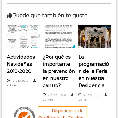
r
n
o
e
s
c
Puede que también te guste
t
h
a
e
r
d
,
e
C
l
ó
a
s
r
p
Actividades
¿Por qué es
La
d
e
Navideñas
importante
programació
o
r
s
b
2019-2020
la prevención
n de la Feria
o
a
en nuestro
en nuestra
n
10 Dic 2019
a
centro?
Residencia
admin
s
12 Mar 2020
3 Sep 2019
admin
admin