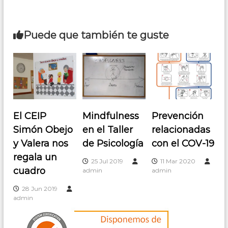
Puede que también te guste
El CEIP
Mindfulness
Prevención
Simón Obejo
en el Taller
relacionadas
y Valera nos
de Psicología
con el COV-19
regala un
25 Jul 2019
11 Mar 2020
cuadro
admin
admin
28 Jun 2019
admin