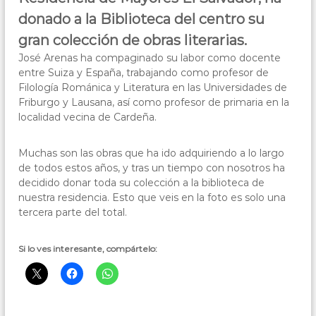
r
n
donado a la Biblioteca del centro su
o
e
s
c
gran colección de obras literarias.
t
h
a
José Arenas ha compaginado su labor como docente
e
r
entre Suiza y España, trabajando como profesor de
d
,
Filología Románica y Literatura en las Universidades de
e
Friburgo y Lausana, así como profesor de primaria en la
C
l
localidad vecina de Cardeña.
ó
a
s
r
p
Muchas son las obras que ha ido adquiriendo a lo largo
d
e
de todos estos años, y tras un tiempo con nosotros ha
o
r
decidido donar toda su colección a la biblioteca de
s
b
o
nuestra residencia. Esto que veis en la foto es solo una
a
n
tercera parte del total.
a
s
Si lo ves interesante, compártelo: