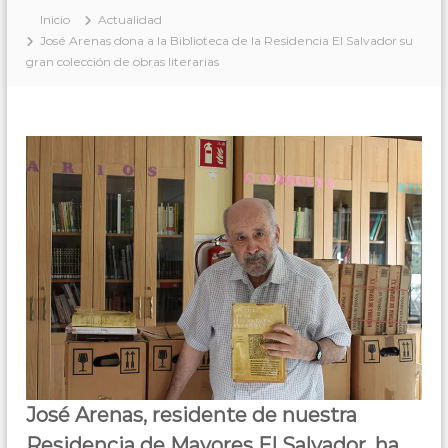
g
e
Inicio
Actualidad
a
José Arenas dona a la Biblioteca de la Residencia El Salvador su
s
r
a
gran colección de obras literarias
"
n
E
t
l
i
z
S
a
a
,
l
s
o
v
b
a
r
d
e
t
o
o
r
d
"
o
,
–
e
P
l
e
b
José Arenas, residente de nuestra
i
d
e
Residencia de Mayores El Salvador, ha