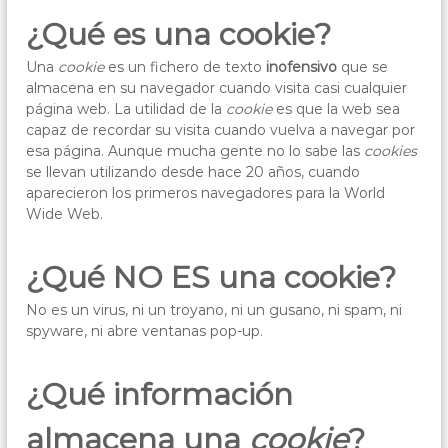
g
e
¿Qué es una cookie?
a
s
r
a
Una
cookie
es un fichero de texto
inofensivo
que se
"
n
almacena en su navegador cuando visita casi cualquier
E
t
página web. La utilidad de la
cookie
es que la web sea
l
i
capaz de recordar su visita cuando vuelva a navegar por
z
S
esa página. Aunque mucha gente no lo sabe las
cookies
a
a
,
se llevan utilizando desde hace 20 años, cuando
l
s
aparecieron los primeros navegadores para la World
o
v
Wide Web.
b
a
r
d
e
¿Qué NO ES una cookie?
t
o
o
r
No es un virus, ni un troyano, ni un gusano, ni spam, ni
d
spyware, ni abre ventanas pop-up.
"
o
,
–
e
P
¿Qué información
l
e
b
i
d
almacena una
cookie
?
e