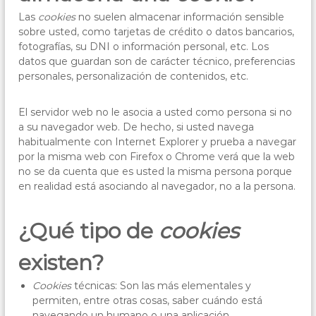
r
n
Las
cookies
no suelen almacenar información sensible
o
e
sobre usted, como tarjetas de crédito o datos bancarios,
s
c
t
fotografías, su DNI o información personal, etc. Los
h
a
datos que guardan son de carácter técnico, preferencias
e
r
personales, personalización de contenidos, etc.
d
,
e
C
l
El servidor web no le asocia a usted como persona si no
ó
a
a su navegador web. De hecho, si usted navega
s
r
habitualmente con Internet Explorer y prueba a navegar
p
d
por la misma web con Firefox o Chrome verá que la web
e
no se da cuenta que es usted la misma persona porque
o
r
s
en realidad está asociando al navegador, no a la persona.
b
o
a
n
a
¿Qué tipo de
cookies
s
existen?
Cookies
técnicas: Son las más elementales y
permiten, entre otras cosas, saber cuándo está
navegando un humano o una aplicación