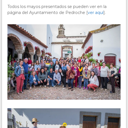
r
n
Todos los mayos presentados se pueden ver en la
o
e
página del Ayuntamiento de Pedroche [
ver aquí
].
s
c
t
h
a
e
r
d
,
e
C
l
ó
a
s
r
p
d
e
o
r
s
b
o
a
n
a
s