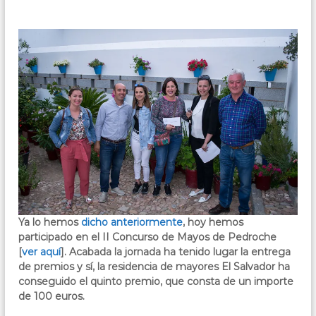
g
e
a
s
r
a
"
n
E
t
l
i
z
S
a
a
,
l
s
o
v
b
a
r
d
e
t
o
o
r
d
Ya lo hemos
dicho anteriormente
, hoy hemos
"
o
participado en el II Concurso de Mayos de Pedroche
,
–
[
ver aquí
]. Acabada la jornada ha tenido lugar la entrega
e
de premios y sí, la residencia de mayores El Salvador ha
P
l
conseguido el quinto premio, que consta de un importe
e
b
de 100 euros.
i
d
e