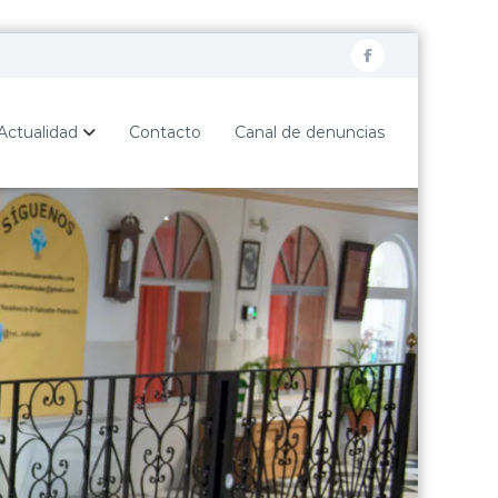
F
a
c
Actualidad
Contacto
Canal de denuncias
e
b
o
o
k